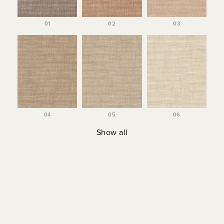
01
02
03
04
05
06
Show all