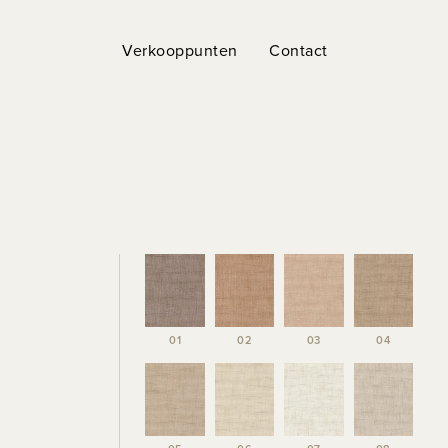
Verkooppunten
Contact
01
02
03
04