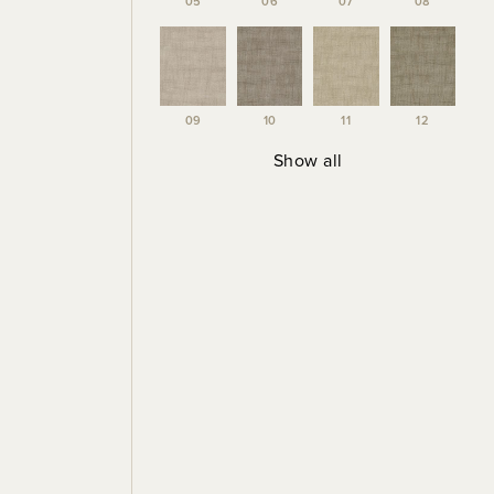
05
06
07
08
09
10
11
12
Show all