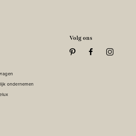
Volg ons
vragen
lijk ondernemen
elux