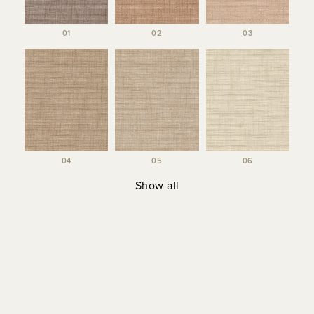
01
02
03
04
05
06
Show all