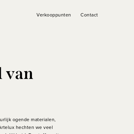
Verkooppunten
Contact
l van
uurlijk ogende materialen,
j Artelux hechten we veel