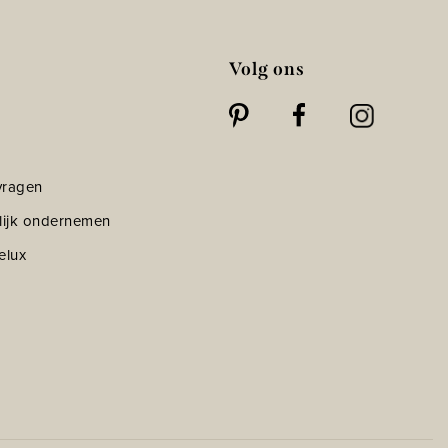
Volg ons
vragen
lijk ondernemen
elux