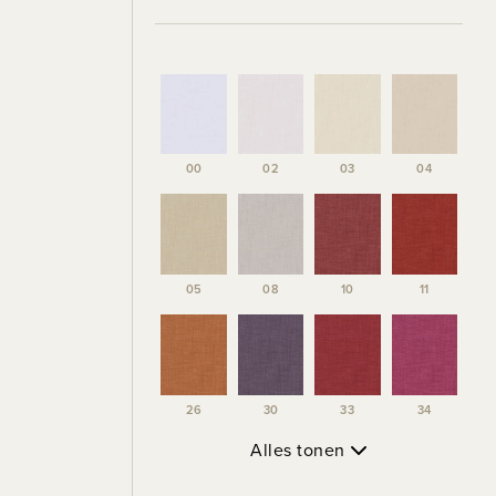
00
02
03
04
05
08
10
11
26
30
33
34
Alles tonen