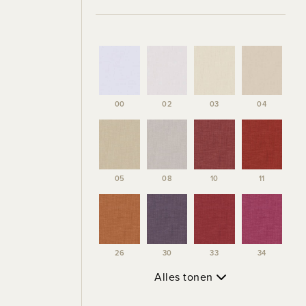
00
02
03
04
05
08
10
11
26
30
33
34
Alles tonen