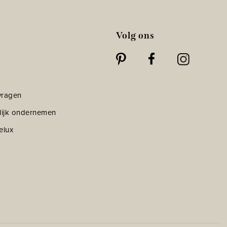
Volg ons
vragen
lijk ondernemen
elux